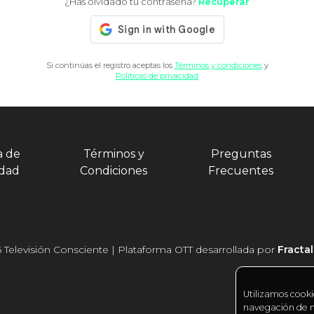
¿Has olvidado tu contraseña?
Recuperar
Si continúas el registro aceptas los
Términos y condiciones
y
Políticas de privacidad
a de
Términos y
Preguntas
idad
Condiciones
Frecuentes
 Televisión Consciente | Plataforma OTT desarrollada por
Fracta
Utilizamos cooki
navegación de nu