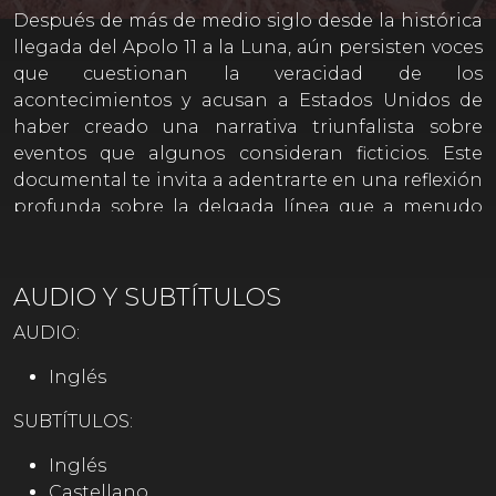
Después de más de medio siglo desde la histórica
llegada del Apolo 11 a la Luna, aún persisten voces
que cuestionan la veracidad de los
acontecimientos y acusan a Estados Unidos de
haber creado una narrativa triunfalista sobre
eventos que algunos consideran ficticios. Este
documental te invita a adentrarte en una reflexión
profunda sobre la delgada línea que a menudo
separa la verdad de lo verosímil.
Activa los subtítulos desde el botón que aparece
AUDIO Y SUBTÍTULOS
abajo y a la derecha de la pantalla al reproducir el
AUDIO:
contenido.
Inglés
SUBTÍTULOS:
Inglés
Castellano