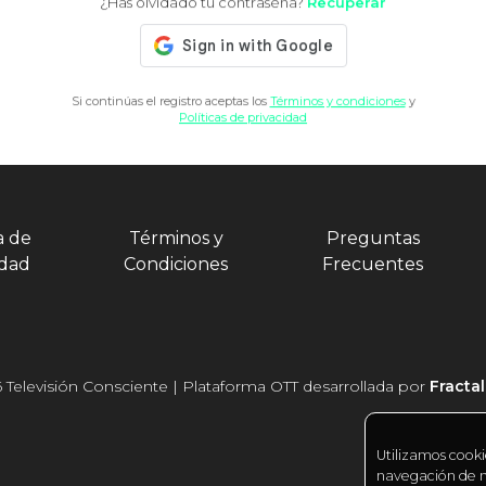
¿Has olvidado tu contraseña?
Recuperar
Si continúas el registro aceptas los
Términos y condiciones
y
Políticas de privacidad
a de
Términos y
Preguntas
idad
Condiciones
Frecuentes
 Televisión Consciente | Plataforma OTT desarrollada por
Fracta
Utilizamos cooki
navegación de nu