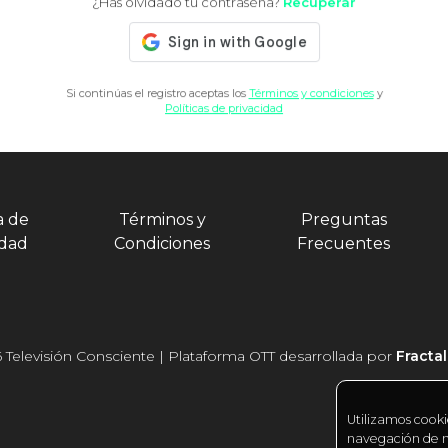
¿Has olvidado tu contraseña?
Recuperar
Si continúas el registro aceptas los
Términos y condiciones
y
Políticas de privacidad
a de
Términos y
Preguntas
idad
Condiciones
Frecuentes
 Televisión Consciente | Plataforma OTT desarrollada por
Fracta
Utilizamos cooki
navegación de nu