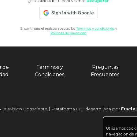
¿Has olvidado tu contraseña?
Recuperar
Si continúas el registro aceptas los
Términos y condiciones
y
Políticas de privacidad
a de
Términos y
Preguntas
idad
Condiciones
Frecuentes
 Televisión Consciente | Plataforma OTT desarrollada por
Fracta
Utilizamos cooki
navegación de nu