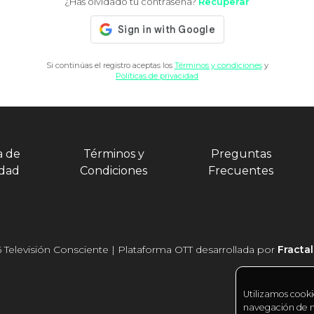
¿Has olvidado tu contraseña?
Recuperar
Si continúas el registro aceptas los
Términos y condiciones
y
Políticas de privacidad
a de
Términos y
Preguntas
idad
Condiciones
Frecuentes
 Televisión Consciente | Plataforma OTT desarrollada por
Fracta
Utilizamos cooki
navegación de nu