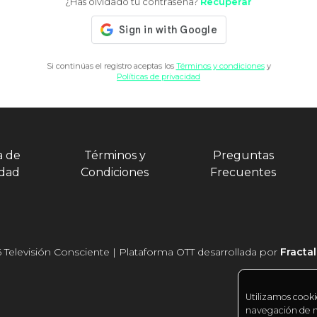
¿Has olvidado tu contraseña?
Recuperar
Si continúas el registro aceptas los
Términos y condiciones
y
Políticas de privacidad
a de
Términos y
Preguntas
idad
Condiciones
Frecuentes
 Televisión Consciente | Plataforma OTT desarrollada por
Fracta
Utilizamos cooki
navegación de nu