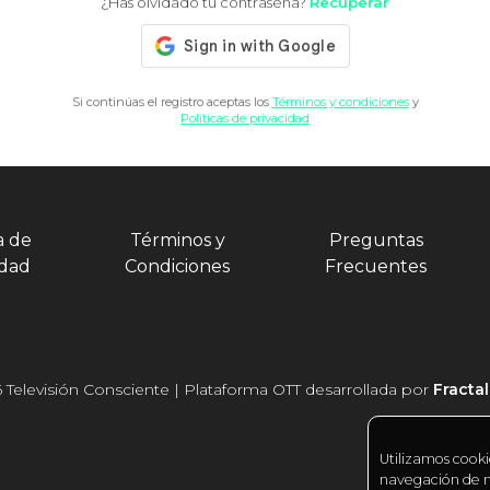
¿Has olvidado tu contraseña?
Recuperar
Si continúas el registro aceptas los
Términos y condiciones
y
Políticas de privacidad
a de
Términos y
Preguntas
idad
Condiciones
Frecuentes
 Televisión Consciente | Plataforma OTT desarrollada por
Fracta
Utilizamos cooki
navegación de nu