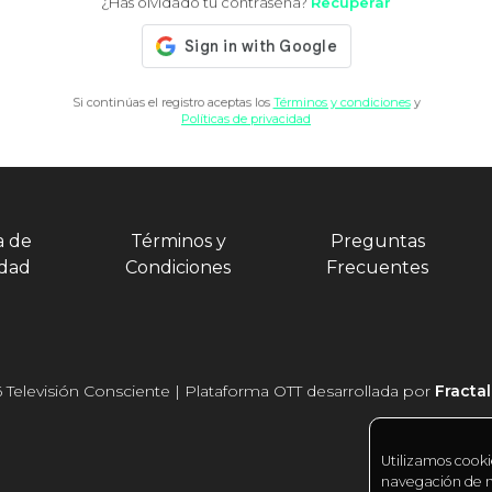
¿Has olvidado tu contraseña?
Recuperar
Si continúas el registro aceptas los
Términos y condiciones
y
Políticas de privacidad
a de
Términos y
Preguntas
idad
Condiciones
Frecuentes
 Televisión Consciente | Plataforma OTT desarrollada por
Fracta
Utilizamos cooki
navegación de nu