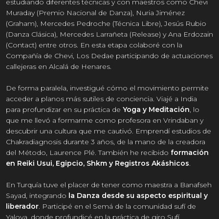
estudiando diferentes técnicas y con maestros como Chevi
Muraday (Premio Nacional de Danza), Nuria Jiménez
(Graham), Mercedes Pedroche (Técnica Libre), Jesús Rubio
(Danza Clásica), Mercedes Larrañeta (Release) y Ana Erdozain
(Contact) entre otros. En esta etapa colaboré con la
Compañía de Chevi, Los Dedae participando de actuaciones
callejeras en Alcalá de Henares.
De forma paralela, investigué cómo el movimiento permite
acceder a planos más sutiles de conciencia. Viajé a India
para profundizar en su práctica de
Yoga y Meditación
, lo
que me llevó a formarme como profesora en Vrindaban y
descubrir una cultura que me cautivó. Emprendí estudios de
Chakradiagnosis durante 3 años, de la mano de la creadora
del Método, Laurence Plé. También he recibido
formación
en Reiki Usui, Egipcio, Shkm y Registros Akáshicos
.
En Turquía tuve el placer de tener como maestra a Banafseh
Sayad, integrando
la Danza desde su aspecto espiritual y
liberador
. Participé en el Semá de la comunidad sufí de
Yalova, donde profundicé en la práctica de giro Sufí.