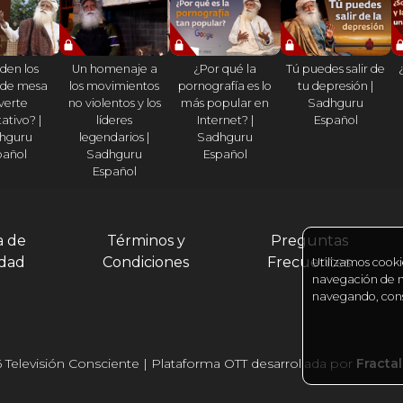
den los
Un homenaje a
¿Por qué la
Tú puedes salir de
 de mesa
los movimientos
pornografía es lo
tu depresión |
verte
no violentos y los
más popular en
Sadhguru
ativo? |
líderes
Internet? |
Español
hguru
legendarios |
Sadhguru
pañol
Sadhguru
Español
Español
a de
Términos y
Preguntas
idad
Condiciones
Frecuentes
Utilizamos cooki
navegación de nu
navegando, cons
 Televisión Consciente | Plataforma OTT desarrollada por
Fracta