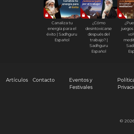
Canaliza tu
¿Cómo
¿Pue
energía para el
desintoxicarse
juegos
éxito | Sadhguru
después del
vol
Español
trabajo? |
medit
Sadhguru
Sad
Español
Es
Artículos
Contacto
Eventos y
Polític
Festivales
Privac
© 2026