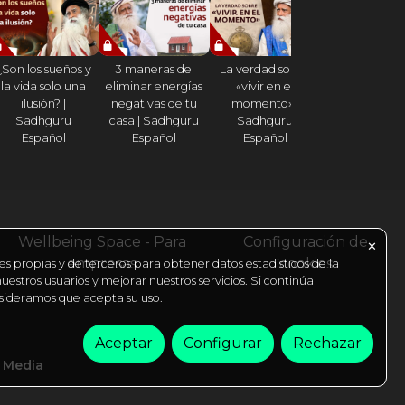
¿Son los sueños y
3 maneras de
La verdad sobre
¿Cómo hacer
la vida solo una
eliminar energías
«vivir en el
cada día sea
ilusión? |
negativas de tu
momento» |
celebración
Sadhguru
casa | Sadhguru
Sadhguru
2023? | Sadh
Español
Español
Español
Español
Wellbeing Space - Para
Configuración de
✕
empresas
cookies
es propias y de terceros para obtener datos estadísticos de la
estros usuarios y mejorar nuestros servicios. Si continúa
ideramos que acepta su uso.
Aceptar
Configurar
Rechazar
l Media