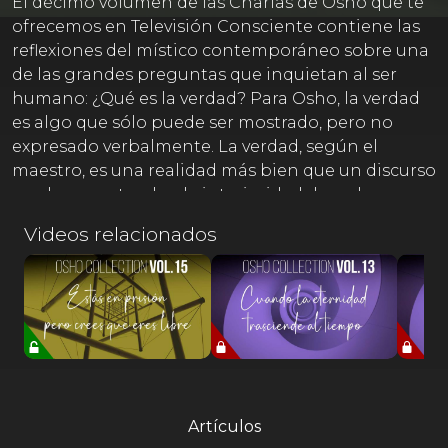
El décimo volumen de las Charlas de Osho que te
ofrecemos en Televisión Consciente contiene las
reflexiones del místico contemporáneo sobre una
de las grandes preguntas que inquietan al ser
humano: ¿Qué es la verdad? Para Osho, la verdad
es algo que sólo puede ser mostrado, pero no
expresado verbalmente. La verdad, según el
maestro, es una realidad más bien que un discurso
y su lugar natural es la interioridad de cada ser
humano. Conocer la verdad, pues, requiere que
Videos relacionados
seas capaz de preguntarte a ti mismo, de iniciar tu
propio camino de búsqueda.
Artículos