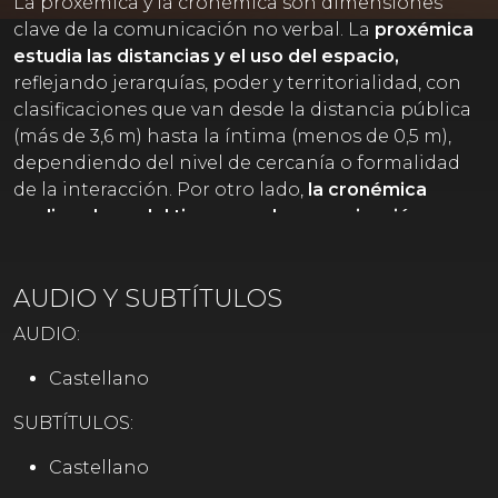
La proxémica y la cronémica son dimensiones
clave de la comunicación no verbal. La
proxémica
estudia las distancias y el uso del espacio,
reflejando jerarquías, poder y territorialidad, con
clasificaciones que van desde la distancia pública
(más de 3,6 m) hasta la íntima (menos de 0,5 m),
dependiendo del nivel de cercanía o formalidad
de la interacción. Por otro lado,
la cronémica
analiza el uso del tiempo en la comunicación,
valorando la puntualidad, la duración de
actividades sociales e interactuando a través del
AUDIO Y SUBTÍTULOS
tiempo dedicado a gestos como saludos o
abrazos, que pueden modificar su significado.
AUDIO:
Ambas dimensiones son esenciales para entender
cómo
espacio y tiempo influyen en nuestras
Castellano
relaciones y comportamientos.
SUBTÍTULOS:
Castellano