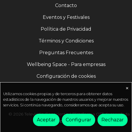
queda fuera de nuestro análisis. Ese primer paso
Contacto
te ayudará a percibir tu entorno, las personas que
te rodean o las personas con las que interactúas o
Eventos y Festivales
el momento que estás viviendo de una forma
Política de Privacidad
distinta a la que tu ego, tu mente o tus emociones
te están dictando como "la realidad" que debes
Términos y Condiciones
considerar para tomar decisiones.
Preguntas Frecuentes
Wellbeing Space - Para empresas
Configuración de cookies
✕
Utilizamos cookies propias y de terceros para obtener datos
estadísticos de la navegación de nuestros usuarios y mejorar nuestros
servicios. Si continúa navegando, consideramos que acepta su uso.
© 2026 Televisión Consciente | Plataforma OTT desarrollada
Aceptar
Configurar
Rechazar
por
Fractal Media