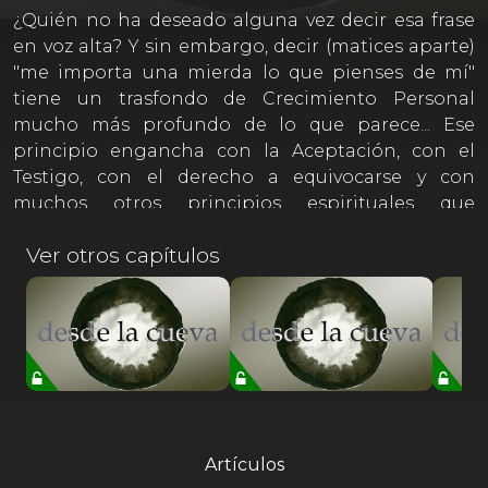
¿Quién no ha deseado alguna vez decir esa frase
en voz alta? Y sin embargo, decir (matices aparte)
"me importa una mierda lo que pienses de mí"
tiene un trasfondo de Crecimiento Personal
mucho más profundo de lo que parece... Ese
principio engancha con la Aceptación, con el
Testigo, con el derecho a equivocarse y con
muchos otros principios espirituales que
conforman una actitud ante la vida que es
Ver otros capítulos
fundamental para aprender cómo ser más feliz y,
en general, ser libre y expresar la mejor versión de
tu Yo Soy, caiga quien caiga (incluido tú mismo/a).
Disfrutad.
Artículos