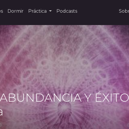
es
Dormir
Práctica
Podcasts
Sob
 ABUNDANCIA Y ÉXITO 
a