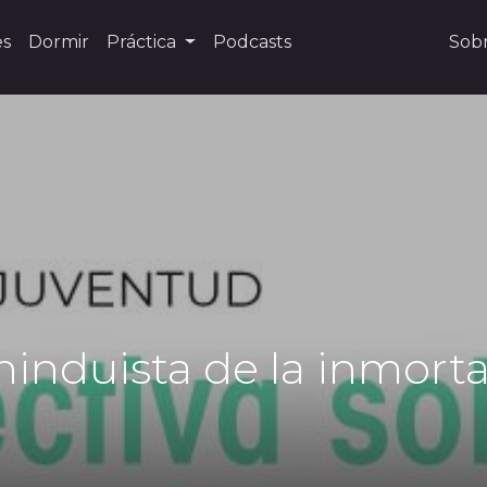
es
Dormir
Práctica
Podcasts
Sob
hinduista de la inmort