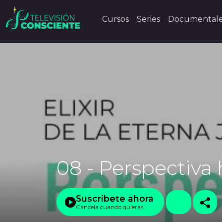
Cursos
Series
Documental
08 - Perspectiva 
Suscríbete ahora
Cancela cuando quieras