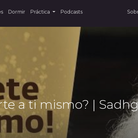
es
Dormir
Práctica
Podcasts
Sob
te a ti mismo? | Sadh