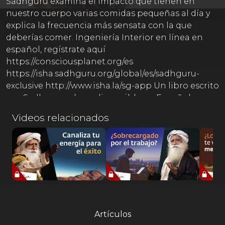
Sadhguru examina el impacto que tienen en
nuestro cuerpo varias comidas pequeñas al día y
explica la frecuencia más sensata con la que
deberías comer. Ingeniería Interior en línea en
español, regístrate aquí
https://consciousplanet.org/es
https://isha.sadhguru.org/global/es/sadhguru-
exclusive http://www.isha.la/sg-app Un libro escrito
por Sadhguru, ahora disponible en Español
Somos voluntarios haciendo todo lo posible para
Videos relacionados
traducir las palabras de Sadhguru al español.
Agradecemos tu comprensión si la traducción
contiene errores, ya que es un gran reto traducir la
sabiduría hablada de un místico.
Artículos