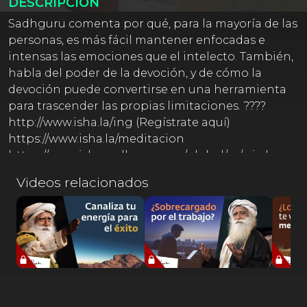
DESCRIPCIÓN
Sadhguru comenta por qué, para la mayoría de las
personas, es más fácil mantener enfocadas e
intensas las emociones que el intelecto. También,
habla del poder de la devoción, y de cómo la
devoción puede convertirse en una herramienta
para trascender las propias limitaciones. ????
http://www.isha.la/ing (Regístrate aquí)
https://www.isha.la/meditacion
https://www.isha.sadhguru.org/global/es/wisdom
Un libro escrito por Sadhguru, ahora disponible
Videos relacionados
en Español Somos voluntarios tratando de
traducir las palabras de Sadhguru de la mejor
forma posible de acuerdo a nuestro
entendimiento. Agradecemos tu comprensión si
la traducción contiene errores, ya que es un gran
reto traducir la sabiduría hablada de un místico,
hacemos lo mejor que podemos.