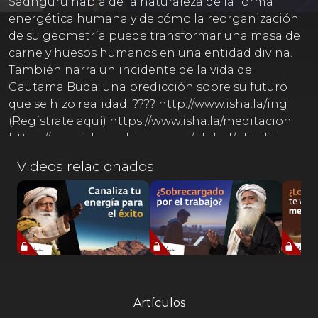
Sadhguru habla de la naturaleza de la forma
energética humana y de cómo la reorganización
de su geometría puede transformar una masa de
carne y huesos humanos en una entidad divina.
También narra un incidente de la vida de
Gautama Buda: una predicción sobre su futuro
que se hizo realidad. ???? http://www.isha.la/ing
(Regístrate aquí) https://www.isha.la/meditacion
https://www.isha.sadhguru.org/global/... Un libro
escrito por Sadhguru, ahora disponible en
Videos relacionados
Español Somos voluntarios tratando de traducir
las palabras de Sadhguru de la mejor forma
posible de acuerdo a nuestro entendimiento.
Agradecemos tu comprensión si la traducción
contiene errores, ya que es un gran reto traducir la
sabiduría hablada de un místico, hacemos lo
mejor que podemos.
Artículos