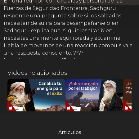
En una reunión con oficiales y personal de las
Fuerzas de Seguridad Fronteriza, Sadhguru
responde una pregunta sobre si los soldados
necesitan de su ira para desempeñarse bien.
Sadhguru explica que, si quieres tirar bien,
necesitas una mente equilibrada y ecuánime.
Habla de movernos de una reacción compulsiva a
una respuesta consciente. ????
http://www.isha.la/ing (Regístrate aquí)
https://www.isha.la/meditacion
Videos relacionados
https://www.isha.sadhguru.org/global/es/wisdom
Un libro escrito por Sadhguru, ahora disponible
en Español Somos voluntarios tratando de
traducir las palabras de Sadhguru de la mejor
forma posible de acuerdo a nuestro
entendimiento. Agradecemos tu comprensión si
la traducción contiene errores, ya que es un gran
reto traducir la sabiduría hablada de un místico,
Artículos
hacemos lo mejor que podemos.