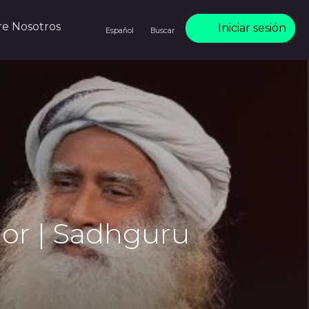
re Nosotros
Iniciar sesión
Español
Buscar
jor | Sadhguru