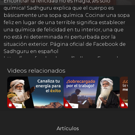
Encontrar la felicidad no es magia, ¡es solo
química! Sadhguru explica que el cuerpo es
básicamente una sopa química. Cocinar una sopa
feliz en lugar de una terrible significa establecer
una química de felicidad en tu interior, una que
no está ni determinada ni perturbada por la
situación exterior. Página oficial de Facebook de
Sadhguru en español
https://www.facebook.com/SadhguruEspanol
Somos voluntarios tratando de traducir las
Videos relacionados
palabras de Sadhguru de la mejor forma posible
de acuerdo a nuestro entendimiento. Ofrecemos
una disculpa si la traducción contiene errores, ya
que es un enorme reto traducir la sabiduría
hablada de un místico. Por favor, utiliza nuestro
formulario para hacernos llegar tus comentarios y
sugerencias. Tu retroalimentación es muy valiosa
para nosotros. Haz clic:
Artículos
https://tinyurl.com/y9jg4kpx