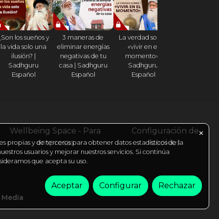
¿Son los sueños y
3 maneras de
La verdad sobre
¿Cómo hacer
la vida solo una
eliminar energías
«vivir en el
cada día sea
ilusión? |
negativas de tu
momento» |
celebración
Sadhguru
casa | Sadhguru
Sadhguru
2023? | Sadh
Español
Español
Español
Español
Wellbeing Space - Para
Configuración de
✕
empresas
cookies
es propias y de terceros para obtener datos estadísticos de la
estros usuarios y mejorar nuestros servicios. Si continúa
ideramos que acepta su uso.
Aceptar
Configurar
Rechazar
l Media