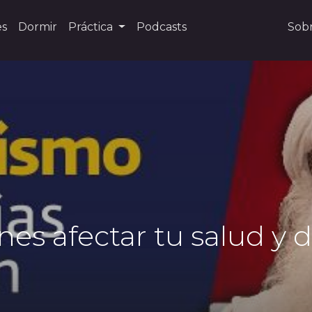
es
Dormir
Práctica
Podcasts
Sob
es afectar tu salud y d