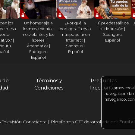
den los
Un homenaje a
¿Por qué la
Tú puedes salir de
 de mesa
los movimientos
pornografía es lo
tu depresión |
verte
no violentos y los
más popular en
Sadhguru
ativo? |
líderes
Internet? |
Español
hguru
legendarios |
Sadhguru
pañol
Sadhguru
Español
Español
a de
Términos y
Preguntas
idad
Condiciones
Frecuentes
Utilizamos cooki
navegación de nu
navegando, cons
 Televisión Consciente | Plataforma OTT desarrollada por
Fracta