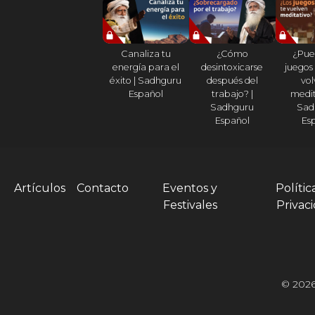
Canaliza tu
¿Cómo
¿Pue
energía para el
desintoxicarse
juegos
éxito | Sadhguru
después del
vol
Español
trabajo? |
medit
Sadhguru
Sad
Español
Es
Artículos
Contacto
Eventos y
Polític
Festivales
Privac
© 2026