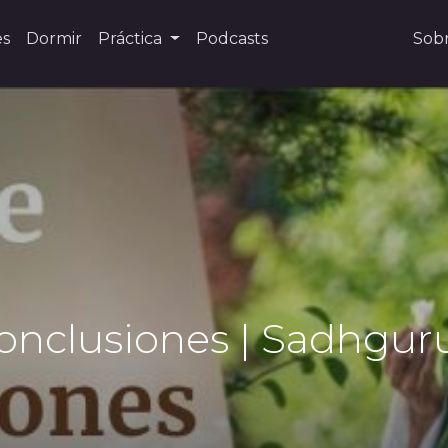
es
Dormir
Práctica
Podcasts
Sob
conclusiones | Sadhgur