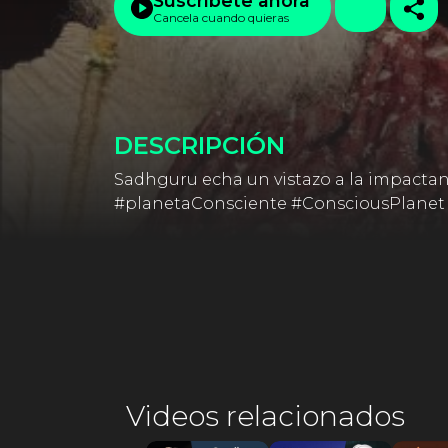
Suscríbete ahora
Cancela cuando quieras
DESCRIPCIÓN
Sadhguru echa un vistazo a la impactant
#planetaConsciente #ConsciousPlanet 
Videos relacionados