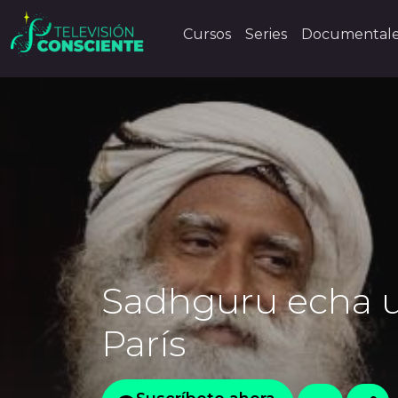
Cursos
Series
Documental
Sadhguru echa un
París