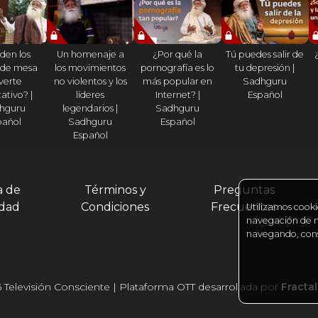
den los
Un homenaje a
¿Por qué la
Tú puedes salir de
 de mesa
los movimientos
pornografía es lo
tu depresión |
verte
no violentos y los
más popular en
Sadhguru
ativo? |
líderes
Internet? |
Español
hguru
legendarios |
Sadhguru
pañol
Sadhguru
Español
Español
a de
Términos y
Preguntas
idad
Condiciones
Frecuentes
Utilizamos cooki
navegación de nu
navegando, cons
 Televisión Consciente | Plataforma OTT desarrollada por
Fracta