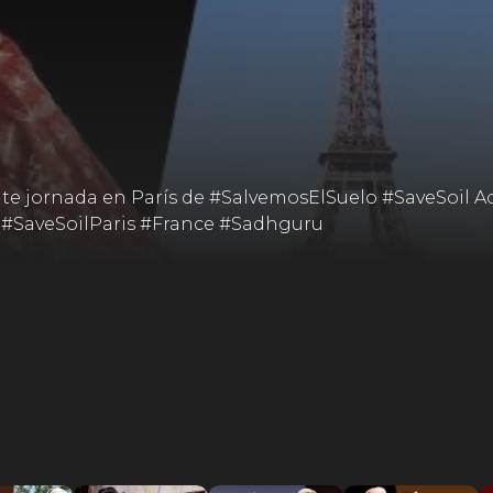
e jornada en París de #SalvemosElSuelo #SaveSoil Act
#SaveSoilParis #France #Sadhguru