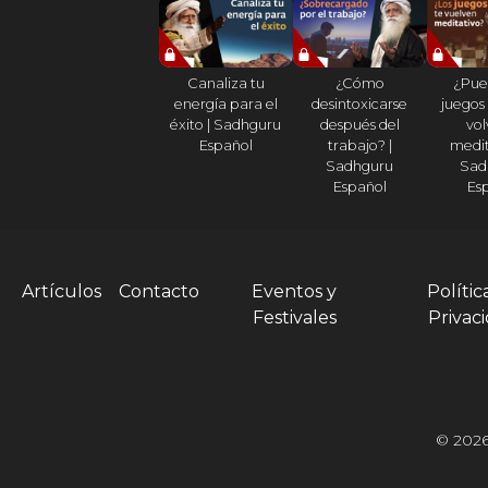
Canaliza tu
¿Cómo
¿Pue
energía para el
desintoxicarse
juegos
éxito | Sadhguru
después del
vol
Español
trabajo? |
medit
Sadhguru
Sad
Español
Es
Artículos
Contacto
Eventos y
Polític
Festivales
Privac
© 2026