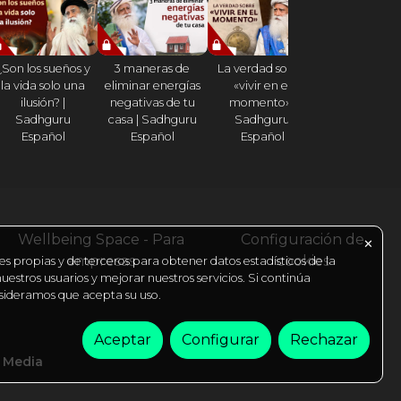
¿Son los sueños y
3 maneras de
La verdad sobre
¿Cómo hacer
la vida solo una
eliminar energías
«vivir en el
cada día sea
ilusión? |
negativas de tu
momento» |
celebración
Sadhguru
casa | Sadhguru
Sadhguru
2023? | Sadh
Español
Español
Español
Español
Wellbeing Space - Para
Configuración de
✕
empresas
cookies
es propias y de terceros para obtener datos estadísticos de la
estros usuarios y mejorar nuestros servicios. Si continúa
ideramos que acepta su uso.
Aceptar
Configurar
Rechazar
l Media