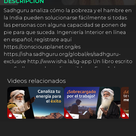
DESCRIPCIÓN
Sadhguru analiza cómo la pobreza y el hambre en
la India pueden solucionarse fácilmente si todas
las personas con alguna capacidad se ponen de
pie para que suceda. Ingeniería Interior en línea
en español, regístrate aquí
https://consciousplanet.org/es
https://isha.sadhguru.org/global/es/sadhguru-
exclusive http://www.isha.la/sg-app Un libro escrito
por Sadhguru, ahora disponible en Español
Somos voluntarios haciendo todo lo posible para
Videos relacionados
traducir las palabras de Sadhguru al español.
Agradecemos tu comprensión si la traducción
contiene errores, ya que es un gran reto traducir la
sabiduría hablada de un místico.