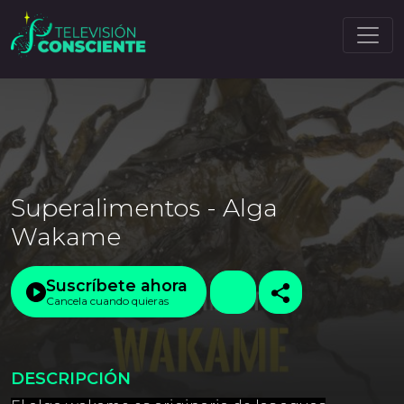
Superalimentos - Alga
Wakame
Suscríbete ahora
Cancela cuando quieras
DESCRIPCIÓN