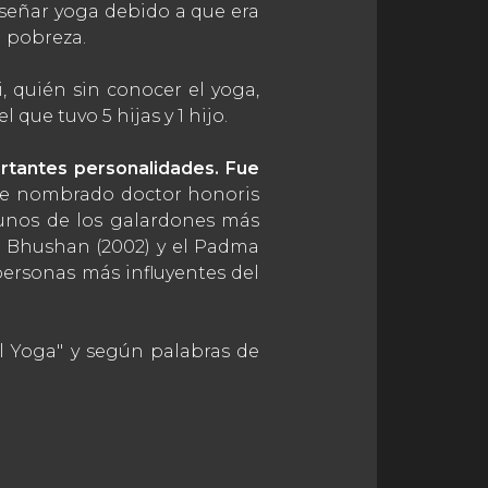
nseñar yoga debido a que era
a pobreza.
 quién sin conocer el yoga,
que tuvo 5 hijas y 1 hijo.
ortantes personalidades. Fue
ue nombrado doctor honoris
gunos de los galardones más
ma Bhushan (2002) y el Padma
 personas más influyentes del
l Yoga" y según palabras de