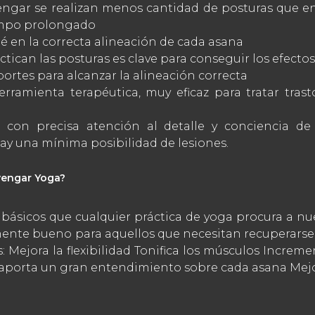
engar se realizan menos cantidad de posturas que en
empo prolongado
é en la correcta alineación de cada asana
actican las posturas es clave para conseguir los efect
portes para alcanzar la alineación correcta
rramienta terapéutica, muy eficaz para tratar trast
 con precisa atención al detalle y conciencia de 
hay una mínima posibilidad de lesiones.
Iyengar Yoga?
básicos que cualquier práctica de yoga procura a nues
ente bueno para aquellos que necesitan recuperarse de
Mejora la flexibilidad Tonifica los músculos Increme
 y aporta un gran entendimiento sobre cada asana Mejo