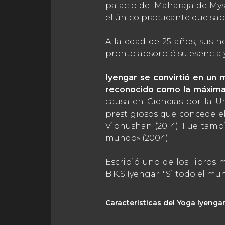
palacio del Maharaja de Mys
el único practicante que sabí
A la edad de 25 años, sus 
pronto absorbió su esencia y 
Iyengar se convirtió en un 
reconocido como la máxima 
causa en Ciencias por la U
prestigiosos que concede el
Vibhushan (2014). Fue tambié
mundo» (2004).
Escribió uno de los libros
B.K.S Iyengar: "Si todo el mu
Características del Yoga Iyengar