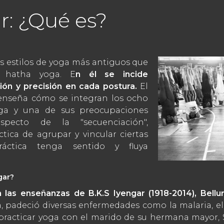
r: ¿Qué es?
os estilos de yoga más antiguos que
 hatha yoga. E
n él se incide
ión y precisión en cada postura.
El
enseña cómo se integran los ocho
ga y una de sus preocupaciones
pecto de la "secuenciación",
tica de agrupar y vincular ciertas
áctica tenga sentido y fluya
gar?
 las enseñanzas de B.K.S Iyengar (1918-2014), Bellu
, padeció diversas enfermedades como la malaria, el ti
practicar yoga con el marido de su hermana mayor, S