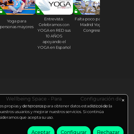
Entrevista:
Falta poco para el
La relajac
Yoga para
Celebramos con
Madrid Yoga
final de una
personas mayores
YOGA en RED sus
Congress
de yo
10 AÑOS
apoyando el
YOGA en Español
Wellbeing Space - Para
Configuración de
✕
empresas
cookies
es propias y de terceros para obtener datos estadísticos de la
estros usuarios y mejorar nuestros servicios. Si continúa
ideramos que acepta su uso.
Aceptar
Configurar
Rechazar