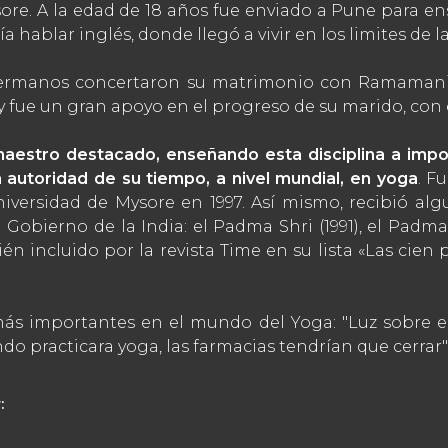
ore. A la edad de 18 años fue enviado a Pune para e
a hablar inglés, donde llegó a vivir en los limites de l
hermanos concertaron su matrimonio con Ramamani,
fue un gran apoyo en el progreso de su marido, con el 
maestro destacado, enseñando esta disciplina a imp
autoridad de su tiempo, a nivel mundial, en yoga
. F
niversidad de Mysore en 1997. Así mismo, recibió al
 Gobierno de la India: el Padma Shri (1991), el Pad
n incluido por la revista Time en su lista «Las cien
 más importantes en el mundo del Yoga: "Luz sobre e
ndo practicara yoga, las farmacias tendrían que cerrar"
: