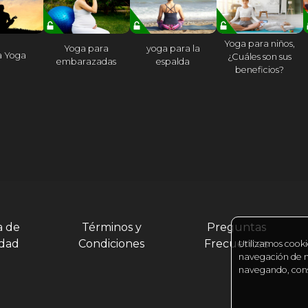
Yoga para niños,
Yoga para
yoga para la
a Yoga
¿Cuáles son sus
embarazadas
espalda
beneficios?
a de
Términos y
Preguntas
idad
Condiciones
Frecuentes
Utilizamos cooki
navegación de nu
navegando, cons