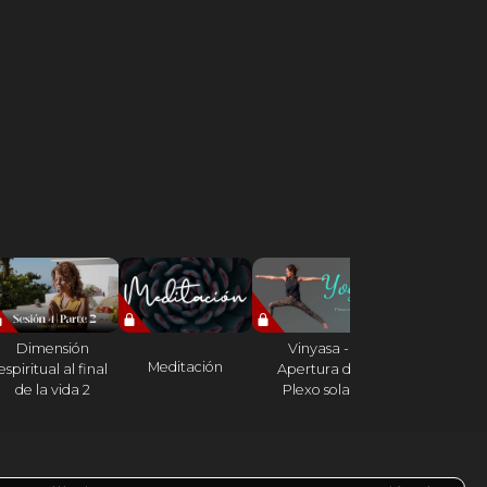
Dimensión
Vinyasa -
Entrevista 
Meditación
espiritual al final
Apertura de
Paloma Alba |
de la vida 2
Plexo solar
proceso de M