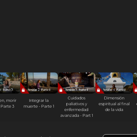
Cuidados
Dimensión
ien, morir
Integrar la
paliativos y
espiritual al final
 Parte 3
muerte - Parte 1
enfermedad
de la vida
avanzada - Part 1