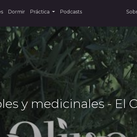
es
Dormir
Práctica
Podcasts
Sob
es y medicinales - El O