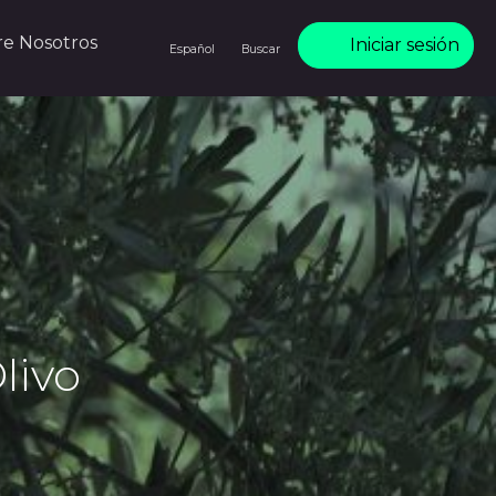
re Nosotros
Iniciar sesión
Español
Buscar
livo