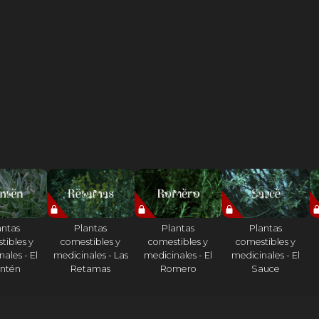
antas
Plantas
Plantas
Plantas
tibles y
comestibles y
comestibles y
comestibles y
ales - El
medicinales - Las
medicinales - El
medicinales - El
antén
Retamas
Romero
Sauce