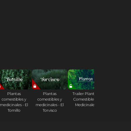
Plantas
Plantas
Trailer Plantas,
Plantas
comestibles y
comestibles y
Comestibles y
comestibles
medicinales - El
medicinales - El
Medicinales
medicinales -
Tomillo
Torvisco
Acedera