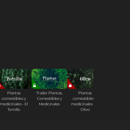
Plantas
Trailer Plantas,
Plantas
Plantas
comestibles y
Comestibles y
comestibles y
comestibles
medicinales - El
Medicinales
medicinales - El
medicinales -
Tomillo
Olivo
Acedera