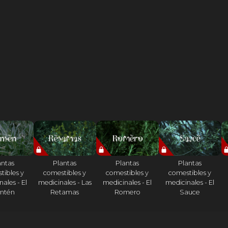
antas
Plantas
Plantas
Plantas
tibles y
comestibles y
comestibles y
comestibles y
ales - El
medicinales - Las
medicinales - El
medicinales - El
antén
Retamas
Romero
Sauce