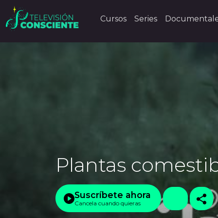
Cursos
Series
Documental
Plantas comestibl
Suscríbete ahora
Cancela cuando quieras