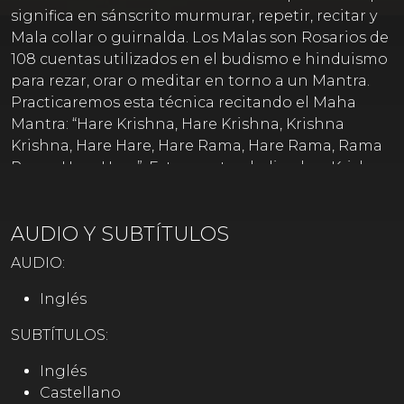
significa en sánscrito murmurar, repetir, recitar y
Mala collar o guirnalda. Los Malas son Rosarios de
108 cuentas utilizados en el budismo e hinduismo
para rezar, orar o meditar en torno a un Mantra.
Practicaremos esta técnica recitando el Maha
Mantra: “Hare Krishna, Hare Krishna, Krishna
Krishna, Hare Hare, Hare Rama, Hare Rama, Rama
Rama, Hare Hare”. Este mantra dedicado a Krishna,
el dios del amor, se recita ya sea cantado en voz
alta en kirtan o bhajan, en voz baja o
AUDIO Y SUBTÍTULOS
mentalmente. También veremos los beneficios de
la práctica de Pranayamas o ejercicios de
AUDIO:
respiración (respiración consciente) y hablaremos
de la importancia de ofrecer nuestra comida con
Inglés
amor y devoción a Dios."
SUBTÍTULOS:
Inglés
Castellano