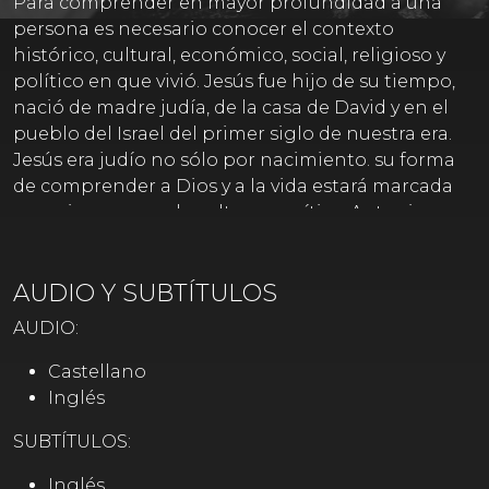
Para comprender en mayor profundidad a una
persona es necesario conocer el contexto
histórico, cultural, económico, social, religioso y
político en que vivió. Jesús fue hijo de su tiempo,
nació de madre judía, de la casa de David y en el
pueblo del Israel del primer siglo de nuestra era.
Jesús era judío no sólo por nacimiento. su forma
de comprender a Dios y a la vida estará marcada
para siempre por la cultura semítica. Antonio
Piñero nos ofrece las claves fundamentales para
entender el entramado religioso del judaísmo en
AUDIO Y SUBTÍTULOS
la época en la que vivió Jesús de Nazaret. Gracias a
ellas podemos entender con mayor profundidad
AUDIO:
el trasfondo ideológico-religioso en el que
irrumpió el mensaje de Jesucristo
Castellano
Inglés
SUBTÍTULOS:
Inglés