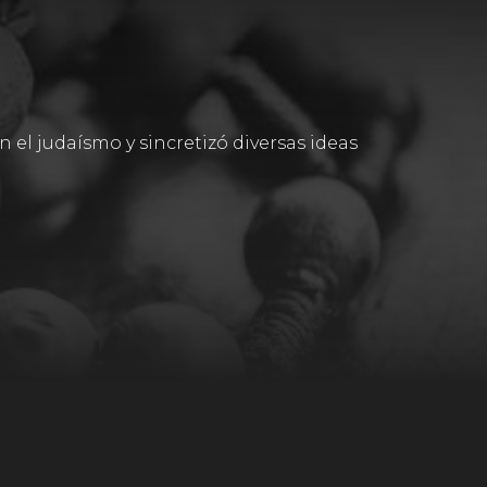
 el judaísmo y sincretizó diversas ideas