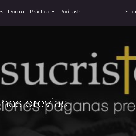
es
Dormir
Práctica
Podcasts
Sob
nas previas