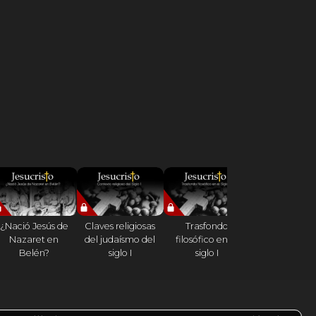
¿Nació Jesús de
Claves religiosas
Trasfondo
¿Tuvo Jesú
Nazaret en
del judaísmo del
filosófico en el
hermanos
Belén?
siglo I
siglo I