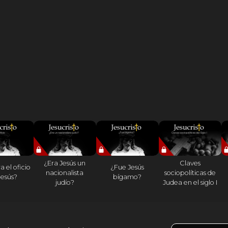
¿Era Jesús un
Claves
a el oficio
¿Fue Jesús
nacionalista
sociopolíticas de
Jesús?
bígamo?
judío?
Judea en el siglo I