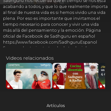
Sadhguru nos recuerda que el tiempo se nos está
acabando a todos, y que lo que realmente importa
al final de nuestra vida es si hemos vivido una vida
plena. Por eso es importante que invirtamos el
tiempo necesario para conocer y vivir una vida
más allá del pensamiento y la emoción. Página
oficial de Facebook de Sadhguru en español
https://www.facebook.com/SadhguruEspanol
Somos voluntarios tratando de traducir las
palabras de Sadhguru de la mejor forma posible
Videos relacionados
de acuerdo a nuestro entendimiento. Ofrecemos
una disculpa si la traducción contiene errores, ya
que es un enorme reto traducir la sabiduría
hablada de un místico. Por favor, utiliza nuestro
formulario para hacernos llegar tus comentarios y
sugerencias. Tu retroalimentación es muy valiosa
para nosotros. Haz clic:
https://tinyurl.com/y9jg4kpx
Artículos