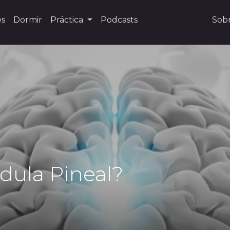
es
Dormir
Práctica
Podcasts
Sob
ndula Pineal?