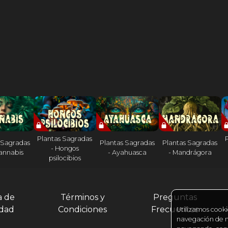
Plantas Sagradas
 Sagradas
Plantas Sagradas
Plantas Sagradas
- Hongos
Cannabis
- Ayahuasca
- Mandrágora
psilocibios
a de
Términos y
Preguntas
idad
Condiciones
Frecuentes
Utilizamos cooki
navegación de nu