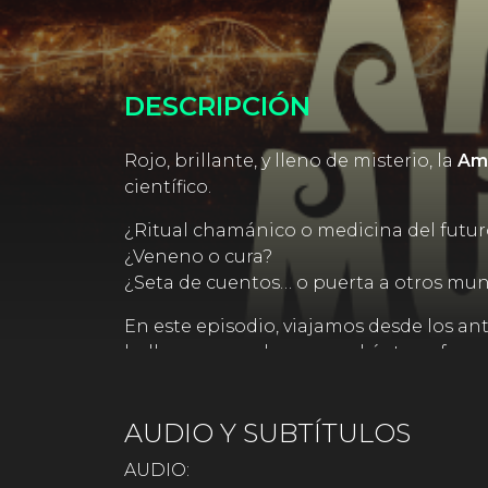
DESCRIPCIÓN
Rojo, brillante, y lleno de misterio, la
Ama
científico.
¿Ritual chamánico o medicina del futur
¿Veneno o cura?
¿Seta de cuentos… o puerta a otros mu
En este episodio, viajamos desde los an
bello como poderoso, podría transforma
Una historia real, tan extraña como un s
No es fantasía. Es el espíritu del bosque.
AUDIO Y SUBTÍTULOS
AUDIO: