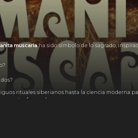
nita muscaria
ha sido símbolo de lo sagrado, inspira
o?
ndos?
tiguos rituales siberianos hasta la ciencia moderna 
r nuestra forma de sanar.
ueño.