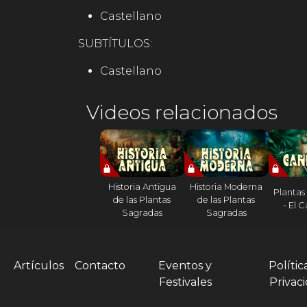
Castellano
SUBTÍTULOS:
Castellano
Videos relacionados
Historia Antigua
Historia Moderna
Plantas
de las Plantas
de las Plantas
- El 
Sagradas
Sagradas
Artículos
Contacto
Eventos y
Polític
Festivales
Privac