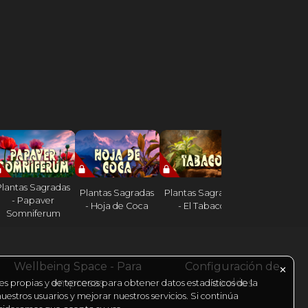
Plantas Sagradas
Plantas Sagradas
Plantas Sagradas
Plantas Sagr
- Papaver
- Hoja de Coca
- El Tabaco
- El Cacao
Somniferum
Wellbeing Space - Para
Configuración de
✕
empresas
cookies
es propias y de terceros para obtener datos estadísticos de la
estros usuarios y mejorar nuestros servicios. Si continúa