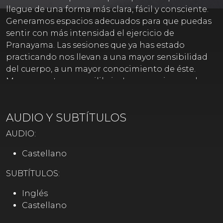
llegue de una forma más clara, fácil y consciente.
Generamos espacios adecuados para que puedas
sentir con más intensidad el ejercicio de
Pranayama. Las sesiones que ya has estado
practicando nos llevan a una mayor sensibilidad
del cuerpo, a un mayor conocimiento de éste.
Mayor apertura y equilibrio. Los espacios que has
generado durante la práctica y la conciencia
respiratoria en cada una de las posturas, te van a
AUDIO Y SUBTÍTULOS
llevar a una mayor fluidez de la respiración .De esta
manera el Pranayama será más efectivo
AUDIO:
resultando una concentración y estado de calma
que te llevarán a ti y a tu bebé a un momento de
Castellano
tranquilidad profunda y conexión entre ambos.
SUBTÍTULOS:
Inglés
Castellano