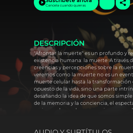
Suscríbete ahora
Cancela cuando quieras
DESCRIPCIÓN
"Afrontar la muerte" es un profundo y r
existencia humana: la muerte. A través 
creencias y percepciones sobre la muert
veremos como la muerte no es un evento
muerte celular hasta la transformación d
opuesto de la vida, sino una parte intrí
desafiando la idea de que somos simplem
de la memoria y la conciencia, el espect
amigo en lugar de un enemigo, capaz de 
enfrentar el miedo a la muerte y desman
la muerte" es una invitación a la reflex
AUDIO Y SUBTÍTULOS
desafía las percepciones convencionale