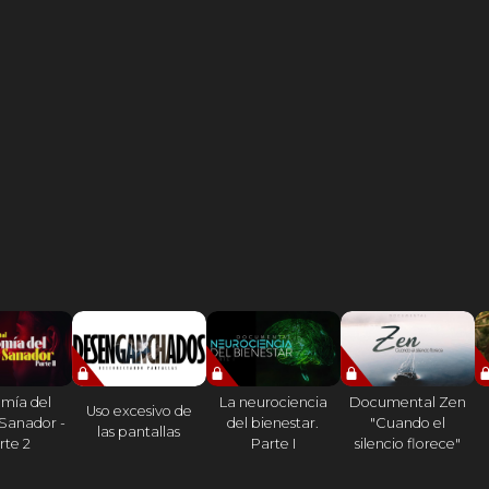
ivir y morir con autenticidad y paz interior.
mía del
La neurociencia
Documental Zen
Uso excesivo de
Sanador -
del bienestar.
"Cuando el
las pantallas
rte 2
Parte I
silencio florece"