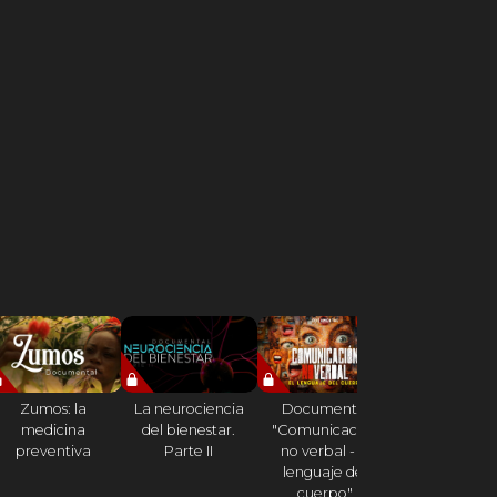
Zumos: la
La neurociencia
Documental
Las rosas y l
medicina
del bienestar.
"Comunicación
azules
preventiva
Parte II
no verbal - El
lenguaje del
cuerpo"