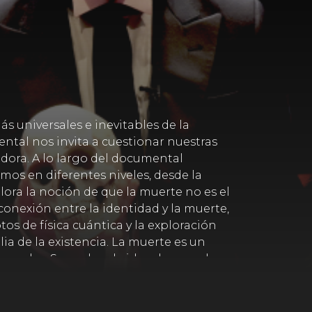
s universales e inevitables de la
ental nos invita a cuestionar nuestras
dora. A lo largo del documental
os en diferentes niveles, desde la
plora la noción de que la muerte no es el
conexión entre la identidad y la muerte,
s de física cuántica y la exploración
ia de la existencia. La muerte es un
nales. Se explora la idea de que, al
vida más plena y consciente. "Afrontar
y la realidad misma. Este documental
ente abierta y valiente, ofreciendo una