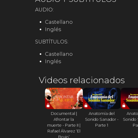
visión transformadora de cómo podemos v
AUDIO:
Castellano
Inglés
SUBTÍTULOS:
Castellano
Inglés
Videos relacionados
Documental |
Anatomía del
Anato
Afrontar la
Sonido Sanador -
Sonido 
muerte - Parte II |
Parte 1
Pa
Rafael Álvarez ‘El
Brujo’