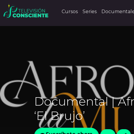
Cursos
Series
Documental
Documental | Afro
‘El Brujo’