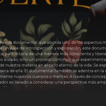
eflexivo documental que aborda uno de los aspectos má
de un viaje de introspección y exploración, este docum
e, y afrontarla de una manera más consciente y libera
 aislado, sino un proceso continuo que experimentam
e nuestra materia en el ciclo eterno de la vida. Se ex
nseca de ella. El documental también se adentra en la 
ente nuestros cuerpos o mentes. A través de concepto
ador es llevado a considerar una perspectiva más ampl
liberarnos de nuestros apegos y preocupaciones terre
telar nuestras creencias erróneas, podemos vivir una 
ión profunda sobre la naturaleza de la vida, la muerte 
s sobre la muerte y nos anima a enfrentarla con una m