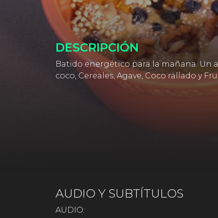
DESCRIPCIÓN
Batido energético para la mañana. Un au
coco, Cereales, Agave, Coco rallado y Fr
AUDIO Y SUBTÍTULOS
AUDIO: