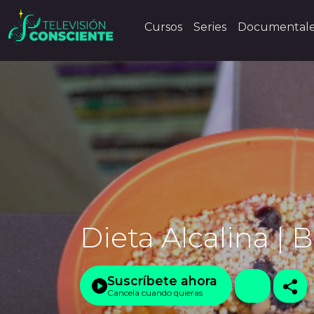
Cursos
Series
Documental
Dieta Alcalina | 
Suscríbete ahora
Cancela cuando quieras