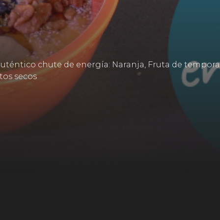
téntico chute de energía: Naranja, Fruta de temporad
utos secos