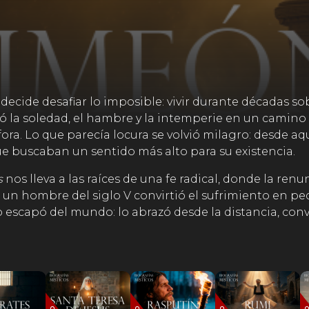
decide desafiar lo imposible: vivir durante décadas s
ó la soledad, el hambre y la intemperie en un camino
ra. Lo que parecía locura se volvió milagro: desde aque
e buscaban un sentido más alto para su existencia.
s
nos lleva a las raíces de una fe radical, donde la ren
un hombre del siglo V convirtió el sufrimiento en pedag
escapó del mundo: lo abrazó desde la distancia, con
tilita
es una reflexión viva sobre nuestra propia búsqu
lo alto de su columna, Simeón nos recuerda que la ve
a altura: la del amor, la disciplina y la conciencia.