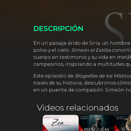
DESCRIPCIÓN
En un paisaje árido de Siria, un hombre 
polvo y el cielo.
Simeón el Estilita
convirti
cuerpo en testimonio y su vida en metáfo
campesinos, inspirando a multitudes qu
Este episodio de
Biografías de los Místico
través de su historia, descubrimos cómo 
en un puente de compasión. Simeón no 
equilibrio entre retiro y compromiso.
Videos relacionados
Más que un relato histórico,
Simeón el Es
sacrificamos por lo que amamos? Desde 
del mundo, sino en mirarlo desde una nuev