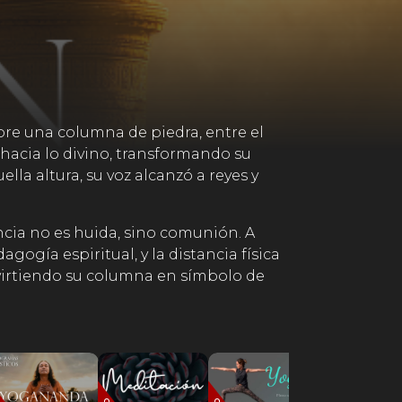
obre una columna de piedra, entre el
 hacia lo divino, transformando su
lla altura, su voz alcanzó a reyes y
uncia no es huida, sino comunión. A
ogía espiritual, y la distancia física
virtiendo su columna en símbolo de
eda interior. ¿Qué nos eleva hoy? ¿Qué
rdadera ascensión no consiste en huir