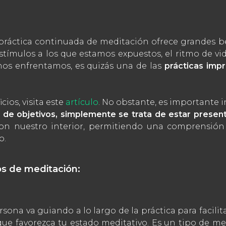
ráctica continuada de meditación ofrece grandes ben
stímulos a los que estamos expuestos, el ritmo de vi
nos enfrentamos, es quizás una de las
prácticas imp
ios, visita este
artículo
. No obstante, es importante 
a de objetivos, simplemente se trata de estar presen
on nuestro interior, permitiendo una comprensió
o.
pos de meditación:
rsona va guiando a lo largo de la práctica para facili
que favorezca tu estado meditativo. Es un tipo de m