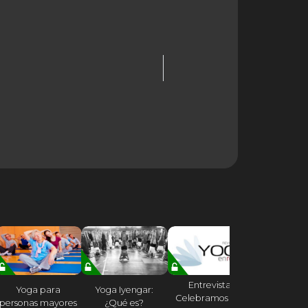
Entrevista:
Falta poco 
Yoga para
Yoga Iyengar:
Celebramos con
Madrid 
personas mayores
¿Qué es?