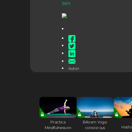
zen
Autor:
Practica
Bikram Yoga:
Hath
Mindfulness en
conoce sus