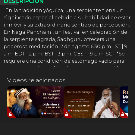
DESCRIPCIÓN
"En la tradición yóguica, una serpiente tiene un
significado especial debido a su habilidad de estar
inmóvil y su extraordinario sentido de percepción.
En Naga Panchami, un festival en celebración de
la serpiente sagrada, Sadhguru ofrecerá una
poderosa meditación. 2 de agosto 6:30 p.m. IST | 9
a.m. EDT | 2 p.m. BST | 3 p.m. CEST | 9 p.m. SGT *Se
requiere una condición de estómago vacío para
participar en la meditación (un espacio de 4 horas
después de tu última comida es ideal, 2.5 horas es
Videos relacionados
un mínimo)."