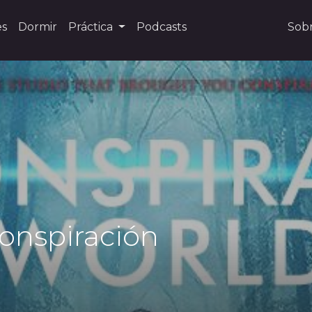
es
Dormir
Práctica
Podcasts
Sob
onspiración