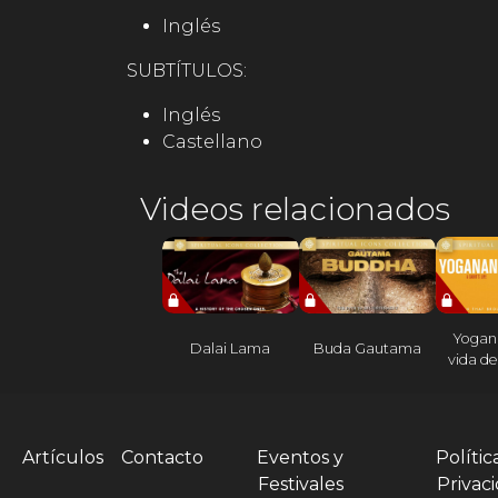
Inglés
SUBTÍTULOS:
Inglés
Castellano
Videos relacionados
Yogan
Dalai Lama
Buda Gautama
vida de
Artículos
Contacto
Eventos y
Polític
Festivales
Privac