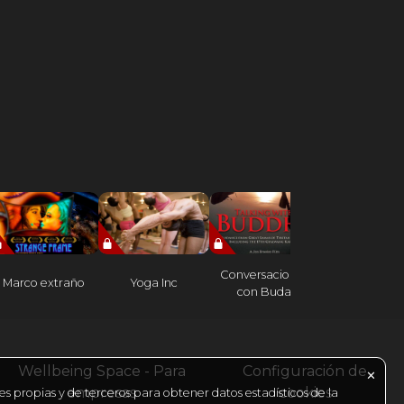
Conversaciones
Marco extraño
Yoga Inc
La mente z
con Buda
Wellbeing Space - Para
Configuración de
✕
empresas
cookies
es propias y de terceros para obtener datos estadísticos de la