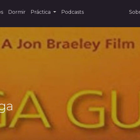
es
Dormir
Práctica
Podcasts
Sob
oga