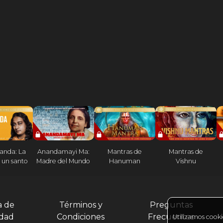
anda: La
Anandamayi Ma:
Mantras de
Mantras de
 un santo
Madre del Mundo
Hanuman
Vishnu
a de
Términos y
Preguntas
idad
Condiciones
Frecuentes
Utilizamos cooki