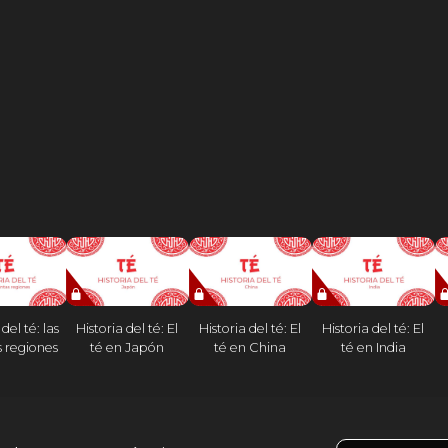
del té: las
Historia del té: El
Historia del té: El
Historia del té: El
s regiones
té en Japón
té en China
té en India