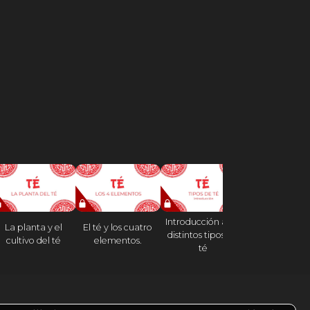
Introducción a los
La planta y el
El té y los cuatro
Tipos de té: e
distintos tipos de
cultivo del té
elementos.
blanco
té