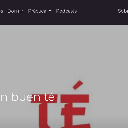
es
Dormir
Práctica
Podcasts
Sob
n buen té