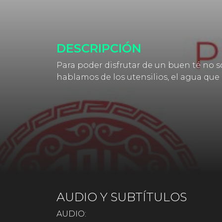
DESCRIPCIÓN
Para poder disfrutar de un buen té no so
hablamos de los utensilios, el agua que 
AUDIO Y SUBTÍTULOS
AUDIO: