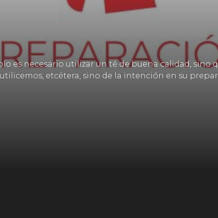
lo es necesario utilizar un té de buena calidad, sino 
utilicemos, etcétera, sino de la intención en su prepar