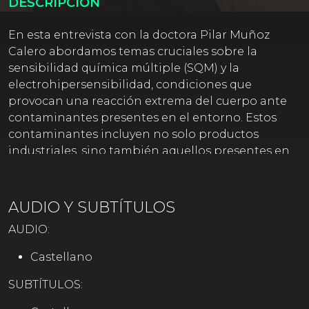
DESCRIPCIÓN
En esta entrevista con la doctora Pilar Muñoz
Calero abordamos temas cruciales sobre la
sensibilidad química múltiple (SQM) y la
electrohipersensibilidad, condiciones que
provocan una reacción extrema del cuerpo ante
contaminantes presentes en el entorno. Estos
contaminantes incluyen no solo productos
industriales, sino también aquellos presentes en
alimentos, agua, aire y productos de higiene
personal.
AUDIO Y SUBTÍTULOS
La doctora enfatiza que la creciente exposición a
más de 350.000 sustancias químicas es alarmante
AUDIO:
y que muchas de ellas ni siquiera han sido
Castellano
suficientemente estudiadas. Además, menciona el
"efecto cóctel" de la mezcla de contaminantes,
SUBTÍTULOS:
creando nuevas sustancias potencialmente más