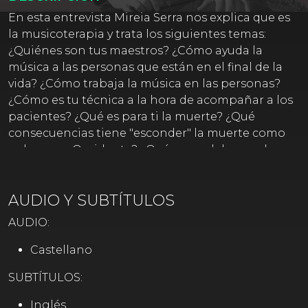
En esta entrevista Mireia Serra nos explica que es
la musicoterapia y trata los siguientes temas:
¿Quiénes son tus maestros? ¿Cómo ayuda la
música a las personas que están en el final de la
vida? ¿Cómo trabaja la música en las personas?
¿Cómo es tu técnica a la hora de acompañar a los
pacientes? ¿Qué es para ti la muerte? ¿Qué
consecuencias tiene "esconder" la muerte como
se hace en Occidente? ¿Qué cosas debemos hacer
en vida que nos prepara para la muerte? ¿Cómo
debemos acompañar a alguien que está al final de
AUDIO Y SUBTÍTULOS
la vida? ¿Qué papel juegan el amor y la compasión
en el proceso de la muerte? ¿Qué papel juega el
AUDIO:
miedo? ¿Qué tipo de música empleas con cada
persona y por qué?
Castellano
SUBTÍTULOS:
Inglés